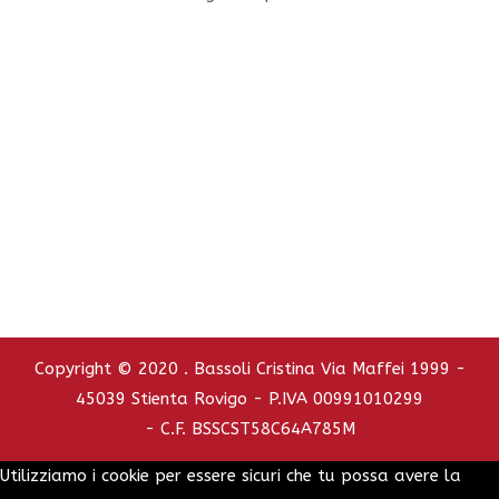
Sede aziendale: Via Maffei 1999 - 45039 Stienta RO
Tel. e Fax 0425.751110 - Cell. 347.2737392
C.C.I.A.A. - REA : RO - 126772
info@bassolicristina.it
Privacy Policy
Cookie Policy
Copyright © 2020 . Bassoli Cristina Via Maffei 1999 -
45039 Stienta Rovigo - P.IVA 00991010299
- C.F. BSSCST58C64A785M
Utilizziamo i cookie per essere sicuri che tu possa avere la