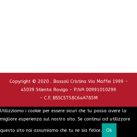
Tel. e Fax 0425.751110 - Cell. 347.2737392
C.C.I.A.A. - REA : RO - 126772
info@bassolicristina.it
Privacy Policy
Cookie Policy
Copyright © 2020 . Bassoli Cristina Via Maffei 1999 -
45039 Stienta Rovigo - P.IVA 00991010299
- C.F. BSSCST58C64A785M
Utilizziamo i cookie per essere sicuri che tu possa avere la
migliore esperienza sul nostro sito. Se continui ad utilizzare
questo sito noi assumiamo che tu ne sia felice.
Ok