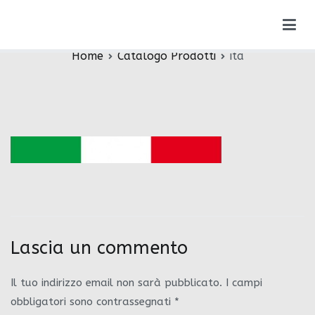
Vai
ita
al
contenuto
Home
Catalogo Prodotti
ita
Lascia un commento
Il tuo indirizzo email non sarà pubblicato.
I campi
obbligatori sono contrassegnati
*