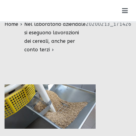
Vai
20200213_171426
al
contenuto
Home
Nel laboratorio aziendale
20200213_171426
si eseguono lavorazioni
dei cereali, anche per
conto terzi