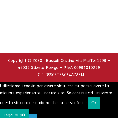
C.C.I.A.A. - REA : RO - 126772
info@bassolicristina.it
Privacy Policy
Cookie Policy
Copyright © 2020 . Bassoli Cristina Via Maffei 1999 -
45039 Stienta Rovigo - P.IVA 00991010299
- C.F. BSSCST58C64A785M
Utilizziamo i cookie per essere sicuri che tu possa avere la
migliore esperienza sul nostro sito. Se continui ad utilizzare
questo sito noi assumiamo che tu ne sia felice.
Ok
Leggi di più