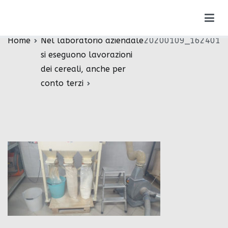
Vai
20200109_162401
al
contenuto
Home
Nel laboratorio aziendale
20200109_162401
si eseguono lavorazioni
dei cereali, anche per
conto terzi