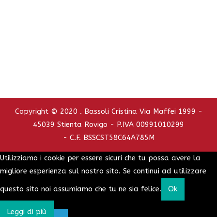
C.C.I.A.A. - REA : RO - 126772
info@bassolicristina.it
Privacy Policy
Cookie Policy
Copyright © 2020 . Bassoli Cristina Via Maffei 1999 -
45039 Stienta Rovigo - P.IVA 00991010299
- C.F. BSSCST58C64A785M
Utilizziamo i cookie per essere sicuri che tu possa avere la
migliore esperienza sul nostro sito. Se continui ad utilizzare
questo sito noi assumiamo che tu ne sia felice.
Ok
Leggi di più