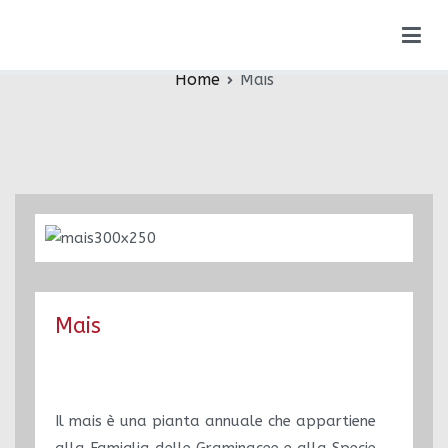
Vai
Mais
al
contenuto
Home
Mais
Mais
Il mais è una pianta annuale che appartiene
alla Famiglia delle Graminacee e alla Specie