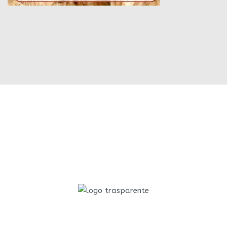
Sede aziendale: Via Maffei 1999 - 45039 Stienta RO