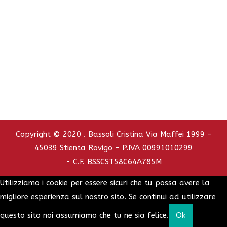
Tel. e Fax 0425.751110 - Cell. 347.2737392
C.C.I.A.A. - REA : RO - 126772
info@bassolicristina.it
Privacy Policy
Cookie Policy
Copyright © 2020 . Bassoli Cristina Via Maffei 1999 -
45039 Stienta Rovigo - P.IVA 00991010299
- C.F. BSSCST58C64A785M
Utilizziamo i cookie per essere sicuri che tu possa avere la
migliore esperienza sul nostro sito. Se continui ad utilizzare
questo sito noi assumiamo che tu ne sia felice.
Ok