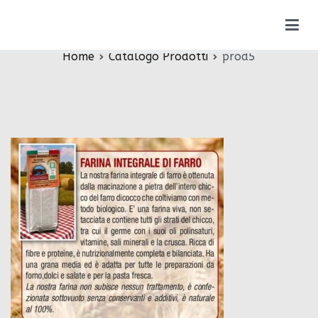
Vai
prod5
al
contenuto
Home
Catalogo Prodotti
prod5