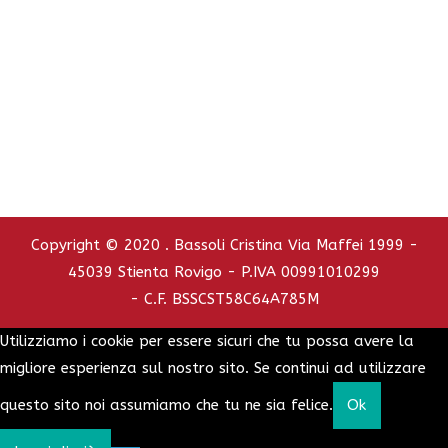
C.C.I.A.A. - REA : RO - 126772
info@bassolicristina.it
Privacy Policy
Cookie Policy
Copyright © 2020 . Bassoli Cristina Via Maffei 1999 -
45039 Stienta Rovigo - P.IVA 00991010299
- C.F. BSSCST58C64A785M
Utilizziamo i cookie per essere sicuri che tu possa avere la
migliore esperienza sul nostro sito. Se continui ad utilizzare
questo sito noi assumiamo che tu ne sia felice.
Ok