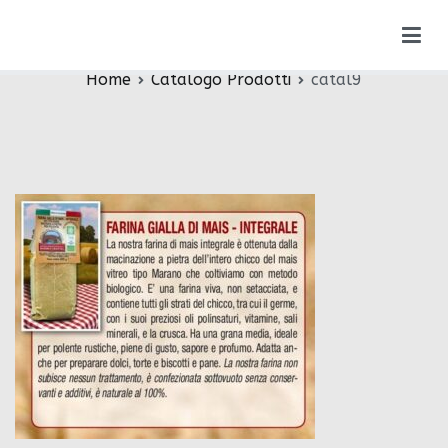
Vai
catal9
al
contenuto
Home
Catalogo Prodotti
catal9