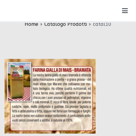
Vai
catal10
al
contenuto
Home
Catalogo Prodotti
catal10