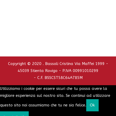
C.C.I.A.A. - REA : RO - 126772
info@bassolicristina.it
Privacy Policy
Cookie Policy
Copyright © 2020 . Bassoli Cristina Via Maffei 1999 -
45039 Stienta Rovigo - P.IVA 00991010299
- C.F. BSSCST58C64A785M
Utilizziamo i cookie per essere sicuri che tu possa avere la
migliore esperienza sul nostro sito. Se continui ad utilizzare
questo sito noi assumiamo che tu ne sia felice.
Ok